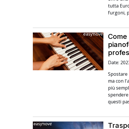
tutta Euro
furgoni, p
Come s
pianof
profes
Date: 202
Spostare 
ma con l'
più sempl
spendere 
questi pas
Traspo