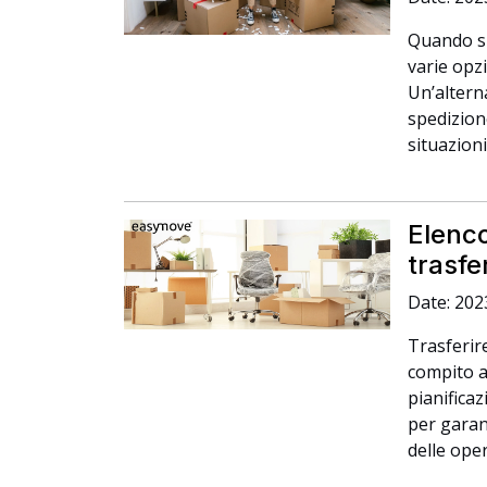
Quando si 
varie opz
Un’altern
spedizion
situazioni
Elenco
trasfe
Date: 202
Trasferir
compito a
pianifica
per garan
delle oper