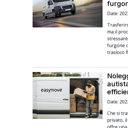
furgo
Date: 202
Trasferir
ma il pro
stressant
furgone c
trasloco f
Nolegg
autist
effici
Date: 202
Che si tra
privato, 
offre una