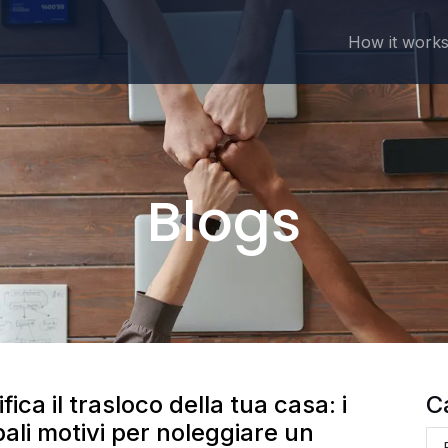
How it work
Blogs
fica il trasloco della tua casa: i
C
pali motivi per noleggiare un