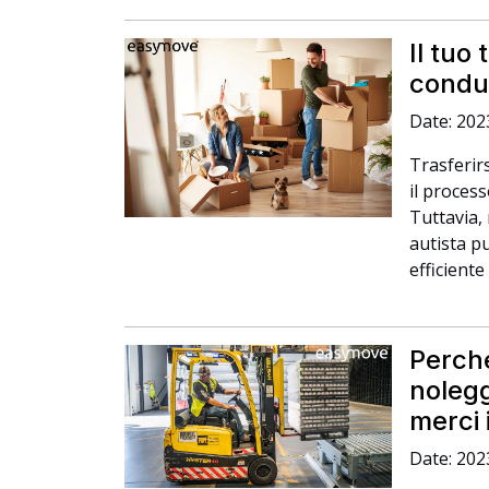
Il tuo
condu
Date: 202
Trasferir
il proces
Tuttavia,
autista pu
efficiente
Perch
nolegg
merci 
Date: 202