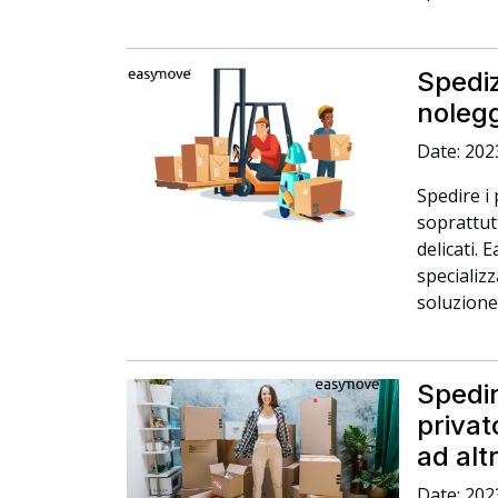
Spediz
nolegg
Date: 202
Spedire i
soprattutt
delicati.
specializz
soluzione 
Spedir
privat
ad alt
Date: 202