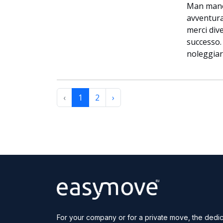
Man mano 
avventuran
merci dive
successo.
noleggiar
‹
1
2
›
For your company or for a private move, the dedica