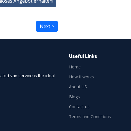
nloses Angebot erhalten!
Next >
Useful Links
Home
ted van service is the ideal
How it works
About US
Blogs
Contact us
Terms and Conditions