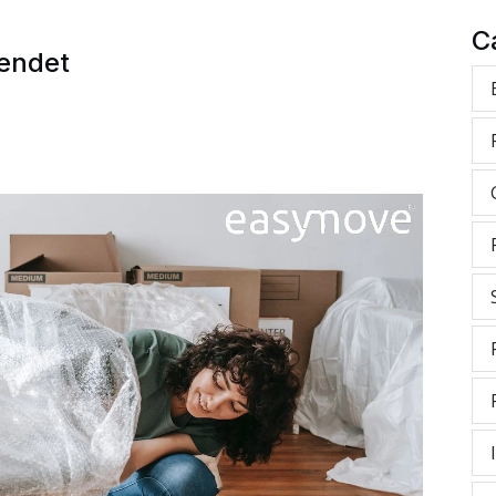
C
sendet