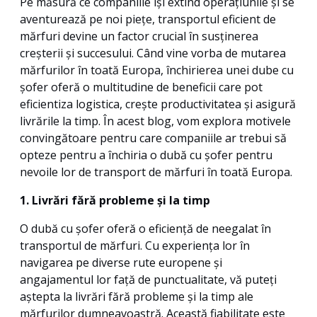
Pe măsură ce companiile își extind operațiunile și se
aventurează pe noi piețe, transportul eficient de
mărfuri devine un factor crucial în susținerea
creșterii și succesului. Când vine vorba de mutarea
mărfurilor în toată Europa, închirierea unei dube cu
șofer oferă o multitudine de beneficii care pot
eficientiza logistica, crește productivitatea și asigură
livrările la timp. În acest blog, vom explora motivele
convingătoare pentru care companiile ar trebui să
opteze pentru a închiria o dubă cu șofer pentru
nevoile lor de transport de mărfuri în toată Europa.
1. Livrări fără probleme și la timp
O dubă cu șofer oferă o eficiență de neegalat în
transportul de mărfuri. Cu experiența lor în
navigarea pe diverse rute europene și
angajamentul lor față de punctualitate, vă puteți
aștepta la livrări fără probleme și la timp ale
mărfurilor dumneavoastră. Această fiabilitate este